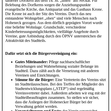
sanierter Dorfkern aus dem 14. Jh. „unten“ am Neckar. Für
Belebung des Dorfkerns sorgen die Anziehungspunkte
evangelische Kirche, das Antiquariat und das Gasthaus Krone.
Die Krone ist auch der Sitz des Vereins. Durch das neu
entstandene Wohngebiet „oben“ sind viele Menschen nach
Hoheneck gezogen. Aus dem dörflich geprägten Vorort wurde
eine beliebte Wohnlage. Grundschule, verschiedene
Kinderbetreuungsmöglichkeiten, vielfältige Angebote durch
Vereine, gute Anbindung durch den ÖPNV unterstreichen die
Attraktivität des Stadtteils.
Dafür setzt sich die Bürgervereinigung ein:
Gutes Miteinander:
Pflege nachbarschaftlicher
Beziehungen und Wahrnehmung sozialer Belange im
Stadtteil. Dazu zählt auch die Vernetzung mit anderen
Vereinen und Einrichtungen.
Stimme für die Bürger:
Eine Vertreterin des Vereins sitzt
im Stadtteilausschuss. Bei den Treffen der Mitglieder des
Stadtentwicklungsplans („STEP“) sind regelmäßig
Vereinsvertreter dabei. Außerdem arbeiten wir eng mit der
Stadtteilbeauftragten zusammen. So stellen wir sicher,
dass die Anliegen der Hohenecker Bürger bei der
Verwaltung gehört werden.
Veranstaltungen und Feste:
der Verein veranstaltet